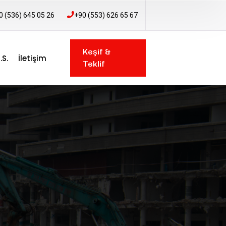
0 (536) 645 05 26
+90 (553) 626 65 67
Keşif &
.S.
İletişim
Teklif