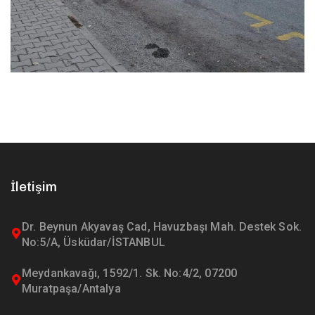
İletişim
Dr. Beynun Akyavaş Cad, Havuzbaşı Mah. Destek Sok.
No:5/A, Üsküdar/İSTANBUL
Meydankavağı, 1592/1. Sk. No:4/2, 07200
Muratpaşa/Antalya